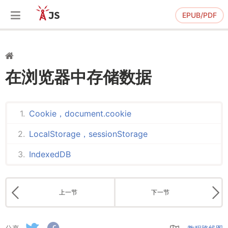
EPUB/PDF
在浏览器中存储数据
Cookie，document.cookie
LocalStorage，sessionStorage
IndexedDB
上一节
下一节