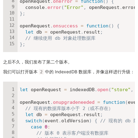
openRequest
.
onerror
=
function
(
)
{
  console
.
error
(
"Error"
,
 openRequest
.
error
}
;
openRequest
.
onsuccess
=
function
(
)
{
let
 db 
=
 openRequest
.
result
;
// 继续使用 db 对象处理数据库
}
;
之后不久，我们发布了第二个版本。
我们可以打开版本
中的 IndexedDB 数据库，并像这样进行升级：
2
let
 openRequest 
=
 indexedDB
.
open
(
"store"
,
openRequest
.
onupgradeneeded
=
function
(
eve
// 现有的数据库版本小于 2（或不存在）
let
 db 
=
 openRequest
.
result
;
switch
(
event
.
oldVersion
)
{
// 现有的 db 
case
0
:
// 版本 0 表示客户端没有数据库