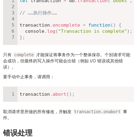
let
 transaction 
=
 db
.
transaction
(
"books"
,
// ……执行操作……
transaction
.
oncomplete
=
function
(
)
{
  console
.
log
(
"Transaction is complete"
)
;
}
;
只有
才能保证将事务作为一个整体保存。个别请求可能
complete
会成功，但最终的写入操作可能会出错（例如 I/O 错误或其他错
误）。
要手动中止事务，请调用：
transaction
.
abort
(
)
;
取消请求里所做的所有修改，并触发
事
transaction.onabort
件。
错误处理