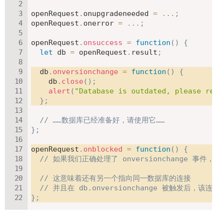
openRequest
.
onupgradeneeded 
=
...
;
openRequest
.
onerror 
=
...
;
openRequest
.
onsuccess
=
function
(
)
{
let
 db 
=
 openRequest
.
result
;
  db
.
onversionchange
=
function
(
)
{
    db
.
close
(
)
;
alert
(
"Database is outdated, please re
}
;
// ……数据库已经准备好，请使用它……
}
;
openRequest
.
onblocked
=
function
(
)
{
// 如果我们正确处理了 onversionchange 事
// 这意味着还有另一个指向同一数据库的连接
// 并且在 db.onversionchange 被触发后，
}
;