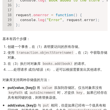
  console
.
log
(
"Book added to the store"
,
 r
}
;
request
.
onerror
=
function
(
)
{
  console
.
log
(
"Error"
,
 request
.
error
)
;
}
;
基本有四个步骤：
创建一个事务，在（1）表明要访问的所有存储。
使用
，在（2）中获取存储
transaction.objectStore(name)
对象。
在（3）执行对对象库
的请求。
books.add(book)
……处理请求 成功/错误（4），还可以根据需要发出其他请求。
对象库支持两种存储值的方法：
put(value, [key])
将
添加到存储区。仅当对象库没有
value
或
时，才提供
。如果已经存在
keyPath
autoIncrement
key
具有相同键的值，则将替换该值。
add(value, [key])
与
相同，但是如果已经有一个值具有相
put