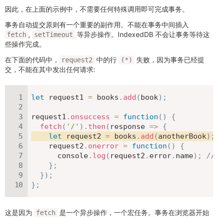
因此，在上面的示例中，不需要任何特殊调用即可完成事务。
事务自动提交原则有一个重要的副作用。不能在事务中间插入
,
等异步操作。IndexedDB 不会让事务等待这
fetch
setTimeout
些操作完成。
在下面的代码中，
中的行
失败，因为事务已经提
request2
(*)
交，不能在其中发出任何请求:
let
 request1 
=
 books
.
add
(
book
)
;
request1
.
onsuccess
=
function
(
)
{
fetch
(
'/'
)
.
then
(
response
=>
{
let
 request2 
=
 books
.
add
(
anotherBook
)
;
    request2
.
onerror
=
function
(
)
{
      console
.
log
(
request2
.
error
.
name
)
;
//
}
;
}
)
;
}
;
这是因为
是一个异步操作，一个宏任务。事务在浏览器开始
fetch