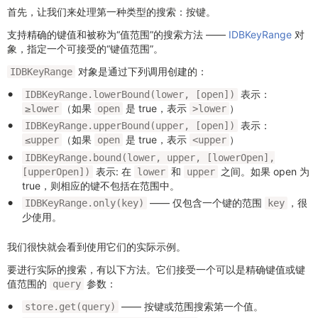
首先，让我们来处理第一种类型的搜索：按键。
支持精确的键值和被称为“值范围”的搜索方法 ——
IDBKeyRange
对
象，指定一个可接受的“键值范围”。
对象是通过下列调用创建的：
IDBKeyRange
表示：
IDBKeyRange.lowerBound(lower, [open])
（如果
是 true，表示
）
≥lower
open
>lower
表示：
IDBKeyRange.upperBound(upper, [open])
（如果
是 true，表示
）
≤upper
open
<upper
IDBKeyRange.bound(lower, upper, [lowerOpen],
表示: 在
和
之间。如果 open 为
[upperOpen])
lower
upper
true，则相应的键不包括在范围中。
—— 仅包含一个键的范围
，很
IDBKeyRange.only(key)
key
少使用。
我们很快就会看到使用它们的实际示例。
要进行实际的搜索，有以下方法。它们接受一个可以是精确键值或键
值范围的
参数：
query
—— 按键或范围搜索第一个值。
store.get(query)