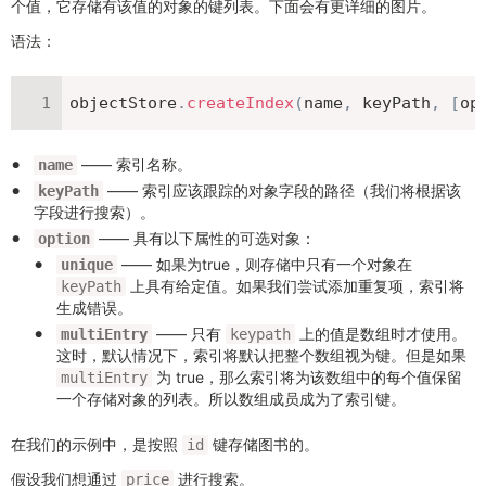
个值，它存储有该值的对象的键列表。下面会有更详细的图片。
语法：
objectStore
.
createIndex
(
name
,
 keyPath
,
[
op
—— 索引名称。
name
—— 索引应该跟踪的对象字段的路径（我们将根据该
keyPath
字段进行搜索）。
—— 具有以下属性的可选对象：
option
—— 如果为true，则存储中只有一个对象在
unique
上具有给定值。如果我们尝试添加重复项，索引将
keyPath
生成错误。
—— 只有
上的值是数组时才使用。
multiEntry
keypath
这时，默认情况下，索引将默认把整个数组视为键。但是如果
为 true，那么索引将为该数组中的每个值保留
multiEntry
一个存储对象的列表。所以数组成员成为了索引键。
在我们的示例中，是按照
键存储图书的。
id
假设我们想通过
进行搜索。
price