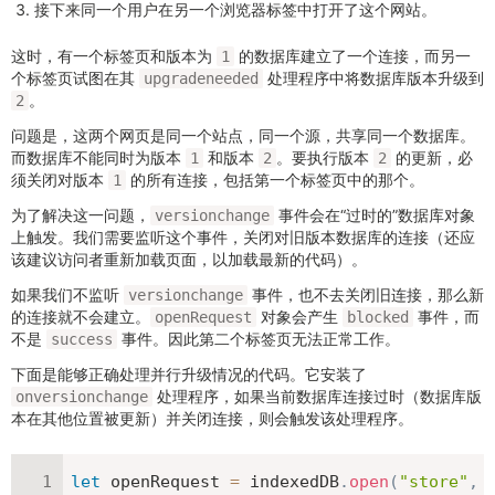
接下来同一个用户在另一个浏览器标签中打开了这个网站。
这时，有一个标签页和版本为
的数据库建立了一个连接，而另一
1
个标签页试图在其
处理程序中将数据库版本升级到
upgradeneeded
。
2
问题是，这两个网页是同一个站点，同一个源，共享同一个数据库。
而数据库不能同时为版本
和版本
。要执行版本
的更新，必
1
2
2
须关闭对版本
的所有连接，包括第一个标签页中的那个。
1
为了解决这一问题，
事件会在“过时的”数据库对象
versionchange
上触发。我们需要监听这个事件，关闭对旧版本数据库的连接（还应
该建议访问者重新加载页面，以加载最新的代码）。
如果我们不监听
事件，也不去关闭旧连接，那么新
versionchange
的连接就不会建立。
对象会产生
事件，而
openRequest
blocked
不是
事件。因此第二个标签页无法正常工作。
success
下面是能够正确处理并行升级情况的代码。它安装了
处理程序，如果当前数据库连接过时（数据库版
onversionchange
本在其他位置被更新）并关闭连接，则会触发该处理程序。
let
 openRequest 
=
 indexedDB
.
open
(
"store"
,