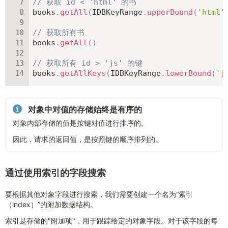
// 获取 id < 'html' 的书
books
.
getAll
(
IDBKeyRange
.
upperBound
(
'html'
// 获取所有书
books
.
getAll
(
)
// 获取所有 id > 'js' 的键
books
.
getAllKeys
(
IDBKeyRange
.
lowerBound
(
'j
对象中对值的存储始终是有序的
对象内部存储的值是按键对值进行排序的。
因此，请求的返回值，是按照键的顺序排列的。
通过使用索引的字段搜索
要根据其他对象字段进行搜索，我们需要创建一个名为“索引
（index）”的附加数据结构。
索引是存储的"附加项"，用于跟踪给定的对象字段。对于该字段的每