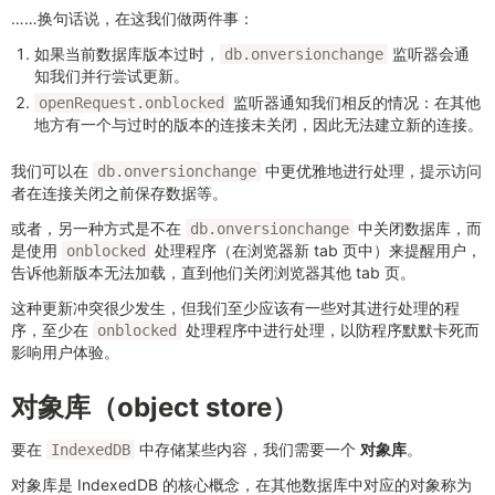
……换句话说，在这我们做两件事：
如果当前数据库版本过时，
监听器会通
db.onversionchange
知我们并行尝试更新。
监听器通知我们相反的情况：在其他
openRequest.onblocked
地方有一个与过时的版本的连接未关闭，因此无法建立新的连接。
我们可以在
中更优雅地进行处理，提示访问
db.onversionchange
者在连接关闭之前保存数据等。
或者，另一种方式是不在
中关闭数据库，而
db.onversionchange
是使用
处理程序（在浏览器新 tab 页中）来提醒用户，
onblocked
告诉他新版本无法加载，直到他们关闭浏览器其他 tab 页。
这种更新冲突很少发生，但我们至少应该有一些对其进行处理的程
序，至少在
处理程序中进行处理，以防程序默默卡死而
onblocked
影响用户体验。
对象库（object store）
要在
中存储某些内容，我们需要一个
对象库
。
IndexedDB
对象库是 IndexedDB 的核心概念，在其他数据库中对应的对象称为