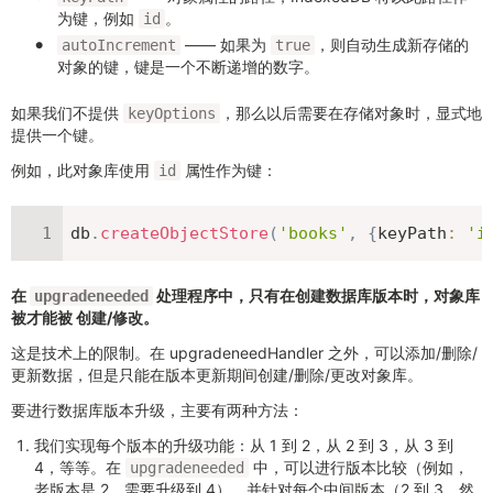
为键，例如
。
id
—— 如果为
，则自动生成新存储的
autoIncrement
true
对象的键，键是一个不断递增的数字。
如果我们不提供
，那么以后需要在存储对象时，显式地
keyOptions
提供一个键。
例如，此对象库使用
属性作为键：
id
db
.
createObjectStore
(
'books'
,
{
keyPath
:
'i
在
处理程序中，只有在创建数据库版本时，对象库
upgradeneeded
被才能被 创建/修改。
这是技术上的限制。在 upgradeneedHandler 之外，可以添加/删除/
更新数据，但是只能在版本更新期间创建/删除/更改对象库。
要进行数据库版本升级，主要有两种方法：
我们实现每个版本的升级功能：从 1 到 2，从 2 到 3，从 3 到
4，等等。在
中，可以进行版本比较（例如，
upgradeneeded
老版本是 2，需要升级到 4），并针对每个中间版本（2 到 3，然