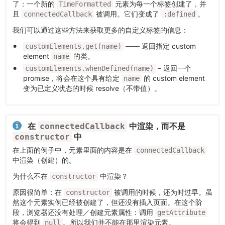
了：一个新的
元素为每一个标签创建了，并
TimeFormatted
且
被调用。它们变成了
。
connectedCallback
:defined
我们可以通过这些方法来获取更多的自定义标签的信息：
—— 返回指定 custom
customElements.get(name)
element
的类。
name
– 返回一个
customElements.whenDefined(name)
promise，将会在这个具有给定
的 custom element
name
变为已定义状态的时候 resolve（不带值）。
在
中渲染，而不是
connectedCallback
中
constructor
在上面的例子中，元素里面的内容是在
connectedCallback
中渲染（创建）的。
为什么不在
中渲染？
constructor
原因很简单：在
被调用的时候，还为时过早。虽
constructor
然这个元素实例已经被创建了，但还没有插入页面。在这个阶
段，浏览器还没有处理／创建元素属性：调用
getAttribute
将会得到
。所以我们并不能在那里渲染元素。
null