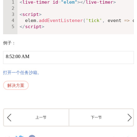
<
live-timer
id
=
"
elem
"
>
</
live-timer
>
<
script
>
  elem
.
addEventListener
(
'tick'
,
event
=>
 c
</
script
>
例子：
打开一个任务沙箱。
解决方案
上一节
下一节