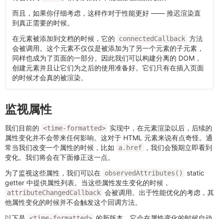
而且，如果你仔细考虑，这样作对于性能更好 —— 推迟渲染直
到真正需要的时候。
在元素被添加到文档的时候，它的
方法
connectedCallback
会被调用。这个元素不仅仅是被添加为了另一个元素的子元素，
同样也成为了页面的一部分。因此我们可以构建分离的 DOM，
创建元素并且让它们为之后的使用准备好。它们只有在插入页面
的时候才会真的被渲染。
监视属性
我们目前的
实现中，在元素渲染以后，后续的
<time-formatted>
属性变化并不会带来任何影响。这对于 HTML 元素来说有点奇怪。通
常当我们改变一个属性的时候，比如
，我们会预期立即看到
a.href
变化。我们将会在下面修正这一点。
为了监视这些属性，我们可以在
static
observedAttributes()
getter 中提供属性列表。当这些属性发生变化的时候，
会被调用。出于性能优化的考虑，其
attributeChangedCallback
他属性变化的时候并不会触发这个回调方法。
以下是
的新版本，它会在属性变化的时候自动
<time-formatted>