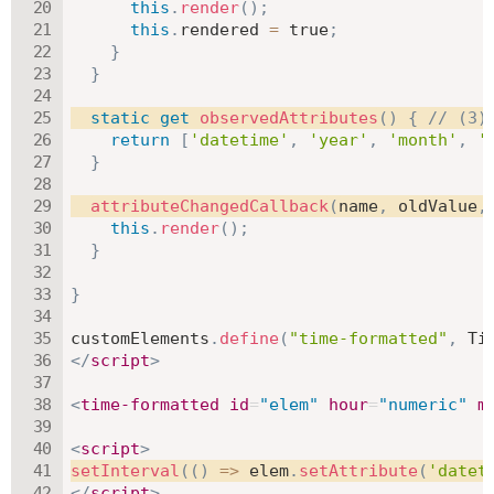
this
.
render
(
)
;
this
.
rendered 
=
true
;
}
}
static
get
observedAttributes
(
)
{
// (3)
return
[
'datetime'
,
'year'
,
'month'
,
'
}
attributeChangedCallback
(
name
,
 oldValue
,
this
.
render
(
)
;
}
}
customElements
.
define
(
"time-formatted"
,
 Ti
</
script
>
<
time-formatted
id
=
"
elem
"
hour
=
"
numeric
"
m
<
script
>
setInterval
(
(
)
=>
 elem
.
setAttribute
(
'datet
</
script
>