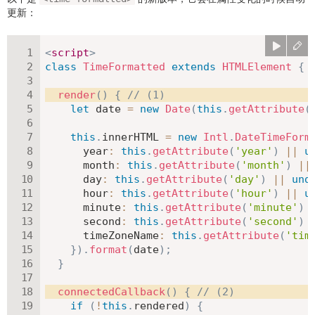
更新：
<
script
>
class
TimeFormatted
extends
HTMLElement
{
render
(
)
{
// (1)
let
 date 
=
new
Date
(
this
.
getAttribute
(
this
.
innerHTML 
=
new
Intl
.
DateTimeForm
year
:
this
.
getAttribute
(
'year'
)
||
u
month
:
this
.
getAttribute
(
'month'
)
||
day
:
this
.
getAttribute
(
'day'
)
||
und
hour
:
this
.
getAttribute
(
'hour'
)
||
u
minute
:
this
.
getAttribute
(
'minute'
)
second
:
this
.
getAttribute
(
'second'
)
timeZoneName
:
this
.
getAttribute
(
'tim
}
)
.
format
(
date
)
;
}
connectedCallback
(
)
{
// (2)
if
(
!
this
.
rendered
)
{