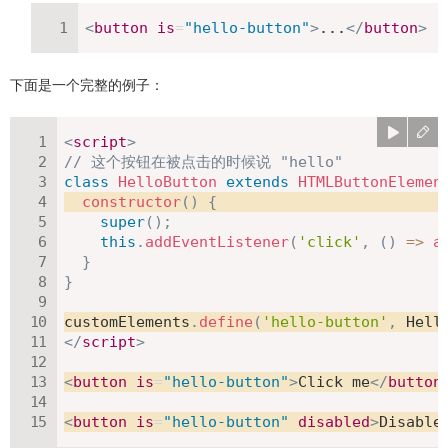
<
button
is
=
"
hello-button
"
>
...
</
button
>
下面是一个完整的例子：
<
script
>
// 这个按钮在被点击的时候说 "hello"
class
HelloButton
extends
HTMLButtonElemen
constructor
(
)
{
super
(
)
;
this
.
addEventListener
(
'click'
,
(
)
=>
a
}
}
customElements
.
define
(
'hello-button'
,
 Hell
</
script
>
<
button
is
=
"
hello-button
"
>
Click me
</
button
<
button
is
=
"
hello-button
"
disabled
>
Disable