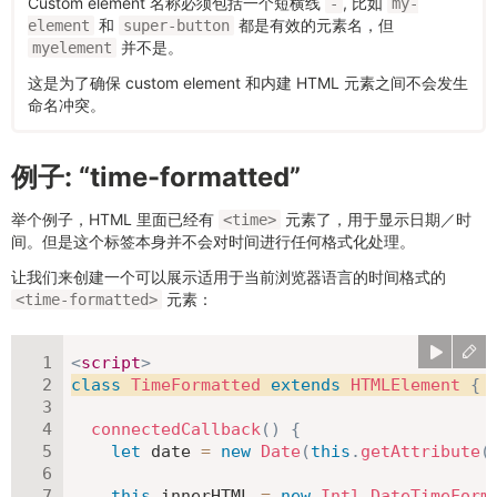
Custom element 名称必须包括一个短横线
, 比如
-
my-
和
都是有效的元素名，但
element
super-button
并不是。
myelement
这是为了确保 custom element 和内建 HTML 元素之间不会发生
命名冲突。
例子: “time-formatted”
举个例子，HTML 里面已经有
元素了，用于显示日期／时
<time>
间。但是这个标签本身并不会对时间进行任何格式化处理。
让我们来创建一个可以展示适用于当前浏览器语言的时间格式的
元素：
<time-formatted>
<
script
>
class
TimeFormatted
extends
HTMLElement
{
connectedCallback
(
)
{
let
 date 
=
new
Date
(
this
.
getAttribute
(
this
.
innerHTML 
=
new
Intl
.
DateTimeForm