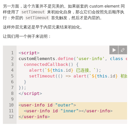
另一方面，这个方案并不是完美的。如果嵌套的 custom element 同
样使用了
来初始化自身，那么它们会按照先后顺序执
setTimeout
行：外层的
首先触发，然后才是内层的。
setTimeout
这样外层元素还是早于内层元素结束初始化。
让我们用一个例子来说明：
<
script
>
customElements
.
define
(
'user-info'
,
class
e
connectedCallback
(
)
{
alert
(
`
${
this
.
id
}
 已连接。
`
)
;
setTimeout
(
(
)
=>
alert
(
`
${
this
.
id
}
 初
}
}
)
;
</
script
>
<
user-info
id
=
"
outer
"
>
<
user-info
id
=
"
inner
"
>
</
user-info
>
</
user-info
>