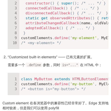
constructor
(
)
{
super
(
)
;
/* ... */
}
connectedCallback
(
)
{
/* ... */
}
disconnectedCallback
(
)
{
/* ... */
}
static
get
observedAttributes
(
)
{
retu
attributeChangedCallback
(
name
,
 oldValu
adoptedCallback
(
)
{
/* ... */
}
}
customElements
.
define
(
'my-element'
,
 MyEl
/* <my-element> */
“Customized built-in elements” —— 已有元素的扩展。
需要多一个
参数，同时
在 HTML 中：
.define
is="..."
class
MyButton
extends
HTMLButtonElement
customElements
.
define
(
'my-button'
,
 MyEle
/* <button is="my-button"> */
Custom element 在各浏览器中的兼容性已经非常好了。Edge 支持地
相对较差，但是我们可以使用 polyfill