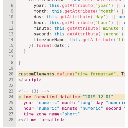
year
:
this
.
getAttribute
(
'year'
)
||
u
month
:
this
.
getAttribute
(
'month'
)
||
day
:
this
.
getAttribute
(
'day'
)
||
und
hour
:
this
.
getAttribute
(
'hour'
)
||
u
minute
:
this
.
getAttribute
(
'minute'
)
second
:
this
.
getAttribute
(
'second'
)
timeZoneName
:
this
.
getAttribute
(
'tim
}
)
.
format
(
date
)
;
}
}
customElements
.
define
(
"time-formatted"
,
 Ti
</
script
>
<!-- (3) -->
<
time-formatted
datetime
=
"
2019-12-01
"
year
=
"
numeric
"
month
=
"
long
"
day
=
"
numeric
hour
=
"
numeric
"
minute
=
"
numeric
"
second
=
"
time-zone-name
=
"
short
"
>
</
time-formatted
>