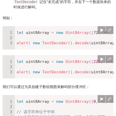
记住“未完成”的字符，并在下一个数据块来的
TextDecoder
时候进行解码。
例如：
let
 uint8Array 
=
new
Uint8Array
(
[
72
,
101
,
alert
(
new
TextDecoder
(
)
.
decode
(
uint8Array
let
 uint8Array 
=
new
Uint8Array
(
[
228
,
189
,
alert
(
new
TextDecoder
(
)
.
decode
(
uint8Array
我们可以通过为其创建子数组视图来解码部分缓冲区：
let
 uint8Array 
=
new
Uint8Array
(
[
0
,
72
,
10
// 该字符串位于中间