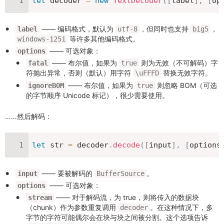
let
 decoder 
=
new
TextDecoder
(
[
label
]
,
[
op
—— 编码格式，默认为
，但同时也支持
，
label
utf-8
big5
等许多其他编码格式。
windows-1251
—— 可选对象：
options
—— 布尔值，如果为
则为无效（不可解码）字
fatal
true
符抛出异常，否则（默认）用字符
替换无效字符。
\uFFFD
—— 布尔值，如果为
则忽略 BOM（可选
ignoreBOM
true
的字节顺序 Unicode 标记），很少需要使用。
……然后解码：
let
 str 
=
 decoder
.
decode
(
[
input
]
,
[
options
—— 要被解码的
。
input
BufferSource
—— 可选对象：
options
—— 对于解码流，为 true，则将传入的数据块
stream
（chunk）作为参数重复调用
。在这种情况下，多
decoder
字节的字符可能偶尔会在块与块之间被分割。这个选项告诉