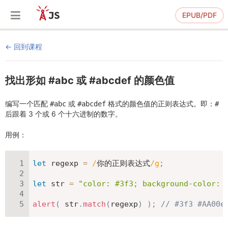
EPUB/PDF
回到课程
找出形如 #abc 或 #abcdef 的颜色值
编写一个匹配
或
格式的颜色值的正则表达式。即：
#abc
#abcdef
#
后跟着 3 个或 6 个十六进制的数字。
用例：
let
 regexp 
=
/
你的正则表达式
/
g
;
let
 str 
=
"color: #3f3; background-color: 
alert
(
 str
.
match
(
regexp
)
)
;
// #3f3 #AA00e