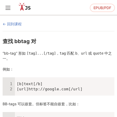
EPUB/PDF
回到课程
查找 bbtag 对
“bb-tag” 形如
，
匹配
、
或
中之
[tag]...[/tag]
tag
b
url
quote
一。
例如：
[b]text[/b]

[url]http://google.com[/url]
BB-tags 可以嵌套。但标签不能自嵌套，比如：