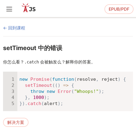
EPUB/PDF
回到课程
setTimeout 中的错误
你怎么看？
会被触发么？解释你的答案。
.catch
new
Promise
(
function
(
resolve
,
 reject
)
{
setTimeout
(
(
)
=>
{
throw
new
Error
(
"Whoops!"
)
;
}
,
1000
)
;
}
)
.
catch
(
alert
)
;
解决方案