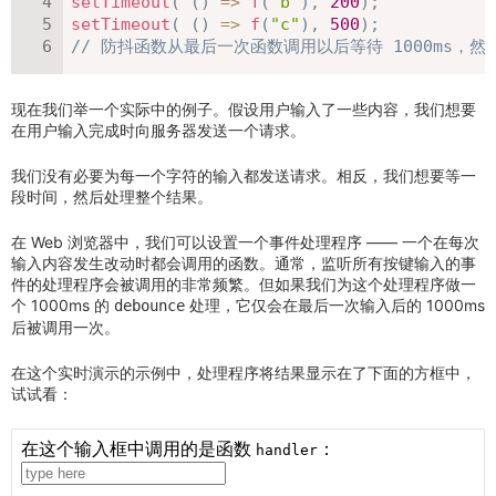
setTimeout
(
(
)
=>
f
(
"b"
)
,
200
)
;
setTimeout
(
(
)
=>
f
(
"c"
)
,
500
)
;
// 防抖函数从最后一次函数调用以后等待 1000ms，然后执
现在我们举一个实际中的例子。假设用户输入了一些内容，我们想要
在用户输入完成时向服务器发送一个请求。
我们没有必要为每一个字符的输入都发送请求。相反，我们想要等一
段时间，然后处理整个结果。
在 Web 浏览器中，我们可以设置一个事件处理程序 —— 一个在每次
输入内容发生改动时都会调用的函数。通常，监听所有按键输入的事
件的处理程序会被调用的非常频繁。但如果我们为这个处理程序做一
个 1000ms 的
处理，它仅会在最后一次输入后的 1000ms
debounce
后被调用一次。
在这个实时演示的示例中，处理程序将结果显示在了下面的方框中，
试试看：