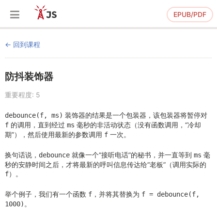
EPUB/PDF
回到课程
防抖装饰器
重要程度: 5
装饰器的结果是一个包装器，该包装器将暂停对
debounce(f, ms)
的调用，直到经过
毫秒的非活动状态（没有函数调用，“冷却
f
ms
期”），然后使用最新的参数调用
一次。
f
换句话说，
就像一个“接听电话”的秘书，并一直等到
毫
debounce
ms
秒的安静时间之后，才将最新的呼叫信息传达给“老板”（调用实际的
）。
f
举个例子，我们有一个函数
，并将其替换为
f
f = debounce(f,
。
1000)