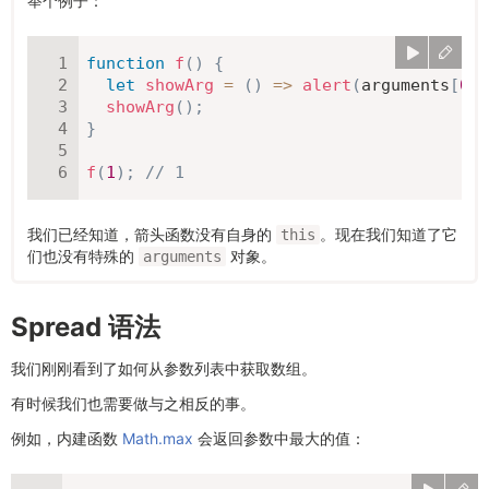
举个例子：
function
f
(
)
{
let
showArg
=
(
)
=>
alert
(
arguments
[
0
]
)
showArg
(
)
;
}
f
(
1
)
;
// 1
我们已经知道，箭头函数没有自身的
。现在我们知道了它
this
们也没有特殊的
对象。
arguments
Spread 语法
我们刚刚看到了如何从参数列表中获取数组。
有时候我们也需要做与之相反的事。
例如，内建函数
Math.max
会返回参数中最大的值：