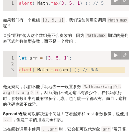
alert
(
 Math
.
max
(
3
,
5
,
1
)
)
;
// 5
如果我们有一个数组
，我们该如何用它调用
[3, 5, 1]
Math.max
呢？
直接“原样”传入这个数组是不会奏效的，因为
期望的是列
Math.max
表形式的数值型参数，而不是一个数组：
let
 arr 
=
[
3
,
5
,
1
]
;
alert
(
 Math
.
max
(
arr
)
)
;
// NaN
毫无疑问，我们不能手动地去一一设置参数
Math.max(arg[0],
，因为我们不确定这儿有多少个。在代码执行
arg[1], arg[2])
时，参数数组中可能有很多个元素，也可能一个都没有。而且，这样
的代码也很不优雅。
Spread 语法
可以解决这个问题！它看起来和 rest 参数很像，也使用
，但是二者的用途完全相反。
...
当在函数调用中使用
时，它会把可迭代对象
“展开”到
...arr
arr