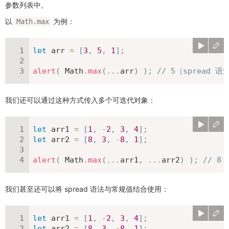
参数列表中。
以
为例：
Math.max
let
 arr 
=
[
3
,
5
,
1
]
;
alert
(
 Math
.
max
(
...
arr
)
)
;
// 5（spread
我们还可以通过这种方式传入多个可迭代对象：
let
 arr1 
=
[
1
,
-
2
,
3
,
4
]
;
let
 arr2 
=
[
8
,
3
,
-
8
,
1
]
;
alert
(
 Math
.
max
(
...
arr1
,
...
arr2
)
)
;
// 8
我们甚至还可以将 spread 语法与常规值结合使用：
let
 arr1 
=
[
1
,
-
2
,
3
,
4
]
;
let
 arr2 
=
[
8
,
3
,
-
8
,
1
]
;