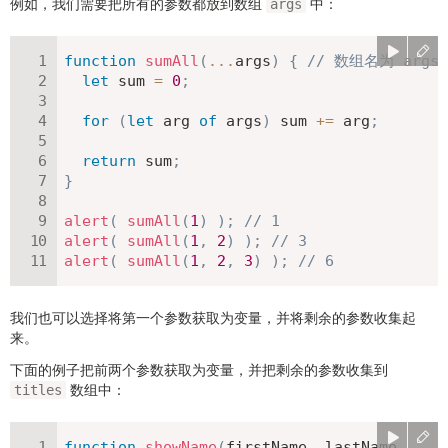
例如，我们需要把所有的参数都放到数组
中：
args
function
sumAll
(
...
args
)
{
// 数组名为 args
let
 sum 
=
0
;
for
(
let
 arg 
of
 args
)
 sum 
+=
 arg
;
return
 sum
;
}
alert
(
sumAll
(
1
)
)
;
// 1
alert
(
sumAll
(
1
,
2
)
)
;
// 3
alert
(
sumAll
(
1
,
2
,
3
)
)
;
// 6
我们也可以选择将第一个参数获取为变量，并将剩余的参数收集起
来。
下面的例子把前两个参数获取为变量，并把剩余的参数收集到
数组中：
titles
function
showName
(
firstName
,
 lastName
,
...