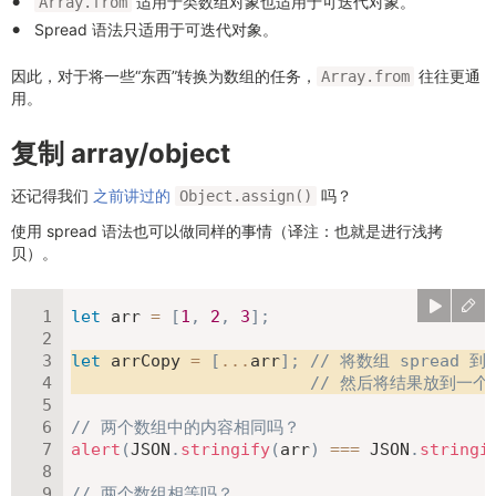
适用于类数组对象也适用于可迭代对象。
Array.from
Spread 语法只适用于可迭代对象。
因此，对于将一些“东西”转换为数组的任务，
往往更通
Array.from
用。
复制 array/object
还记得我们
之前讲过的
吗？
Object.assign()
使用 spread 语法也可以做同样的事情（译注：也就是进行浅拷
贝）。
let
 arr 
=
[
1
,
2
,
3
]
;
let
 arrCopy 
=
[
...
arr
]
;
// 将数组 spread 
// 然后将结果放到一个
// 两个数组中的内容相同吗？
alert
(
JSON
.
stringify
(
arr
)
===
JSON
.
stringi
// 两个数组相等吗？