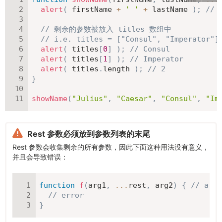
alert
(
 firstName 
+
' '
+
 lastName 
)
;
// 
// 剩余的参数被放入 titles 数组中
// i.e. titles = ["Consul", "Imperator"]
alert
(
 titles
[
0
]
)
;
// Consul
alert
(
 titles
[
1
]
)
;
// Imperator
alert
(
 titles
.
length 
)
;
// 2
}
showName
(
"Julius"
,
"Caesar"
,
"Consul"
,
"Im
Rest 参数必须放到参数列表的末尾
Rest 参数会收集剩余的所有参数，因此下面这种用法没有意义，
并且会导致错误：
function
f
(
arg1
,
...
rest
,
 arg2
)
{
// arg
// error
}