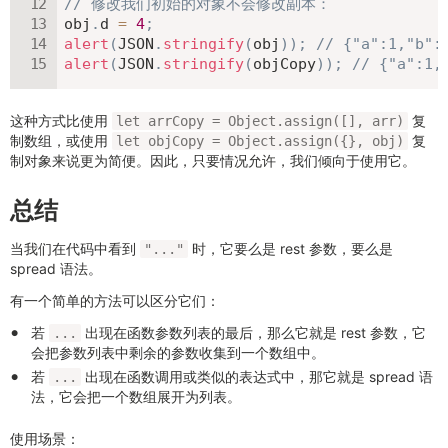
// 修改我们初始的对象不会修改副本：
obj
.
d 
=
4
;
alert
(
JSON
.
stringify
(
obj
)
)
;
// {"a":1,"b":
alert
(
JSON
.
stringify
(
objCopy
)
)
;
// {"a":1,
这种方式比使用
复
let arrCopy = Object.assign([], arr)
制数组，或使用
复
let objCopy = Object.assign({}, obj)
制对象来说更为简便。因此，只要情况允许，我们倾向于使用它。
总结
当我们在代码中看到
时，它要么是 rest 参数，要么是
"..."
spread 语法。
有一个简单的方法可以区分它们：
若
出现在函数参数列表的最后，那么它就是 rest 参数，它
...
会把参数列表中剩余的参数收集到一个数组中。
若
出现在函数调用或类似的表达式中，那它就是 spread 语
...
法，它会把一个数组展开为列表。
使用场景：