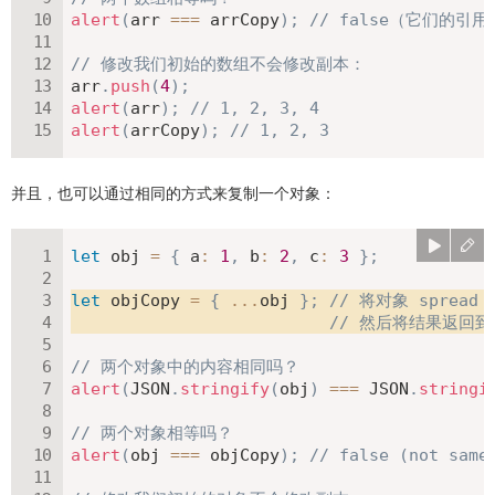
alert
(
arr 
===
 arrCopy
)
;
// false（它们的引
// 修改我们初始的数组不会修改副本：
arr
.
push
(
4
)
;
alert
(
arr
)
;
// 1, 2, 3, 4
alert
(
arrCopy
)
;
// 1, 2, 3
并且，也可以通过相同的方式来复制一个对象：
let
 obj 
=
{
a
:
1
,
b
:
2
,
c
:
3
}
;
let
 objCopy 
=
{
...
obj 
}
;
// 将对象 sprea
// 然后将结果返回
// 两个对象中的内容相同吗？
alert
(
JSON
.
stringify
(
obj
)
===
JSON
.
stringi
// 两个对象相等吗？
alert
(
obj 
===
 objCopy
)
;
// false (not same