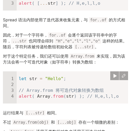
alert
(
[
...
str
]
)
;
// H,e,l,l,o
Spread 语法内部使用了迭代器来收集元素，与
的方式相
for..of
同。
因此，对于一个字符串，
会逐个返回该字符串中的字
for..of
符，
也同理会得到
这样的结果。
...str
"H","e","l","l","o"
随后，字符列表被传递给数组初始化器
。
[...str]
对于这个特定任务，我们还可以使用
来实现，因为该
Array.from
方法会将一个可迭代对象（如字符串）转换为数组：
let
 str 
=
"Hello"
;
// Array.from 将可迭代对象转换为数组
alert
(
 Array
.
from
(
str
)
)
;
// H,e,l,l,o
运行结果与
相同。
[...str]
不过
和
存在一个细微的差别：
Array.from(obj)
[...obj]