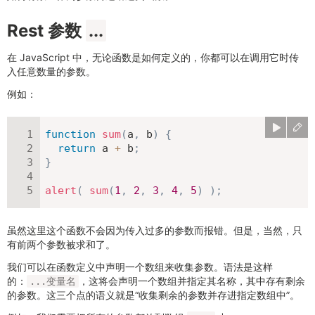
Rest 参数
...
在 JavaScript 中，无论函数是如何定义的，你都可以在调用它时传
入任意数量的参数。
例如：
function
sum
(
a
,
 b
)
{
return
 a 
+
 b
;
}
alert
(
sum
(
1
,
2
,
3
,
4
,
5
)
)
;
虽然这里这个函数不会因为传入过多的参数而报错。但是，当然，只
有前两个参数被求和了。
我们可以在函数定义中声明一个数组来收集参数。语法是这样
的：
，这将会声明一个数组并指定其名称，其中存有剩余
...变量名
的参数。这三个点的语义就是“收集剩余的参数并存进指定数组中”。