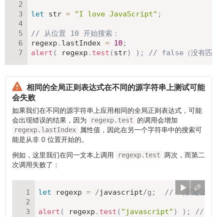
let
 str 
=
"I love JavaScript"
;
// 从位置 10 开始搜索：
regexp
.
lastIndex 
=
10
;
alert
(
 regexp
.
test
(
str
)
)
;
// false（没有
相同的全局正则表达式在不同的源字符串上测试可能
会失败
如果我们在不同的源字符串上应用相同的全局正则表达式，可能
会出现错误的结果，因为
的调用会增加
regexp.test
属性值，因此在另一个字符串中的搜索可
regexp.lastIndex
能是从非 0 位置开始的。
例如，这里我们在同一文本上调用
两次，而第二
regexp.test
次调用失败了：
let
 regexp 
=
/
javascript
/
g
;
// （新建立的 r
alert
(
 regexp
.
test
(
"javascript"
)
)
;
// t