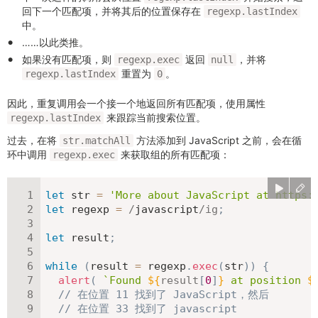
回下一个匹配项，并将其后的位置保存在
regexp.lastIndex
中。
……以此类推。
如果没有匹配项，则
返回
，并将
regexp.exec
null
重置为
。
regexp.lastIndex
0
因此，重复调用会一个接一个地返回所有匹配项，使用属性
来跟踪当前搜索位置。
regexp.lastIndex
过去，在将
方法添加到 JavaScript 之前，会在循
str.matchAll
环中调用
来获取组的所有匹配项：
regexp.exec
let
 str 
=
'More about JavaScript at https:
let
 regexp 
=
/
javascript
/
ig
;
let
 result
;
while
(
result 
=
 regexp
.
exec
(
str
)
)
{
alert
(
`
Found 
${
result
[
0
]
}
 at position 
$
// 在位置 11 找到了 JavaScript，然后
// 在位置 33 找到了 javascript