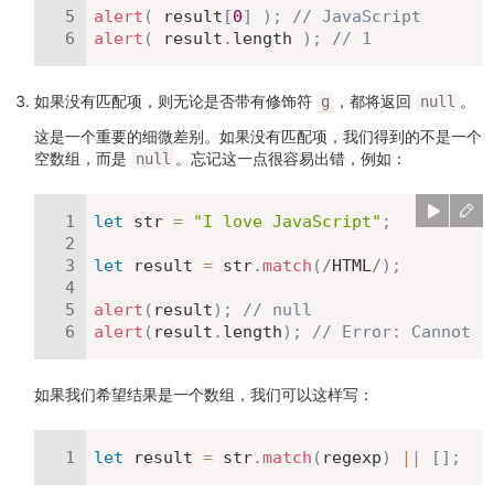
alert
(
 result
[
0
]
)
;
// JavaScript
alert
(
 result
.
length 
)
;
// 1
如果没有匹配项，则无论是否带有修饰符
，都将返回
。
g
null
这是一个重要的细微差别。如果没有匹配项，我们得到的不是一个
空数组，而是
。忘记这一点很容易出错，例如：
null
let
 str 
=
"I love JavaScript"
;
let
 result 
=
 str
.
match
(
/
HTML
/
)
;
alert
(
result
)
;
// null
alert
(
result
.
length
)
;
// Error: Cannot r
如果我们希望结果是一个数组，我们可以这样写：
let
 result 
=
 str
.
match
(
regexp
)
||
[
]
;