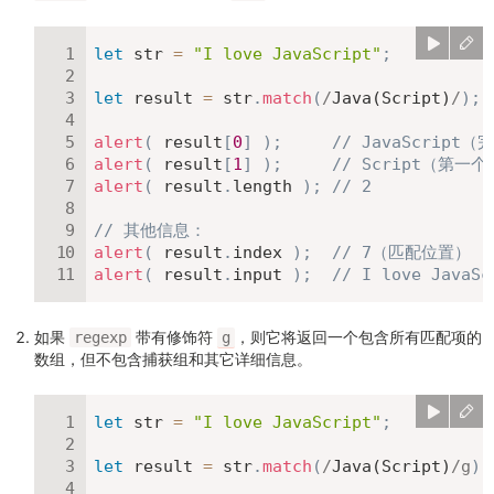
let
 str 
=
"I love JavaScript"
;
let
 result 
=
 str
.
match
(
/
Java(Script)
/
)
;
alert
(
 result
[
0
]
)
;
// JavaScript
alert
(
 result
[
1
]
)
;
// Script（第一
alert
(
 result
.
length 
)
;
// 2
// 其他信息：
alert
(
 result
.
index 
)
;
// 7（匹配位置）
alert
(
 result
.
input 
)
;
// I love Java
如果
带有修饰符
，则它将返回一个包含所有匹配项的
regexp
g
数组，但不包含捕获组和其它详细信息。
let
 str 
=
"I love JavaScript"
;
let
 result 
=
 str
.
match
(
/
Java(Script)
/
g
)
;