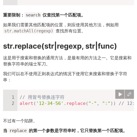
重要限制：
仅查找第一个匹配项。
search
如果我们需要其他匹配项的位置，则应使用其他方法，例如用
查找所有位置。
str.matchAll(regexp)
str.replace(str|regexp, str|func)
这是用于搜索和替换的通用方法，是最有用的方法之一。它是搜索和
替换字符串的瑞士军刀。
我们可以在不使用正则表达式的情况下使用它来搜索和替换子字符
串：
// 用冒号替换连字符
alert
(
'12-34-56'
.
replace
(
"-"
,
":"
)
)
// 12:
不过有一个陷阱。
当
的第一个参数是字符串时，它只替换第一个匹配项。
replace