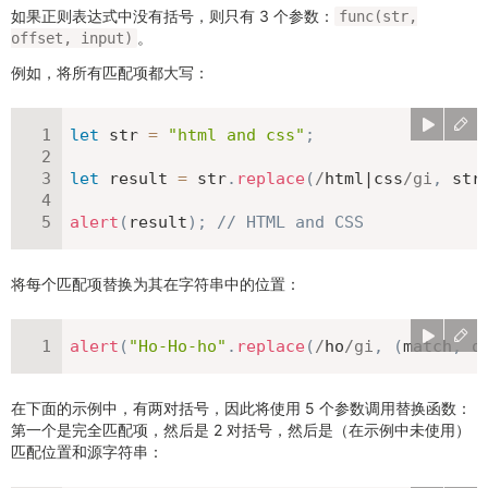
如果正则表达式中没有括号，则只有 3 个参数：
func(str,
。
offset, input)
例如，将所有匹配项都大写：
let
 str 
=
"html and css"
;
let
 result 
=
 str
.
replace
(
/
html|css
/
gi
,
str
alert
(
result
)
;
// HTML and CSS
将每个匹配项替换为其在字符串中的位置：
alert
(
"Ho-Ho-ho"
.
replace
(
/
ho
/
gi
,
(
match
,
 o
在下面的示例中，有两对括号，因此将使用 5 个参数调用替换函数：
第一个是完全匹配项，然后是 2 对括号，然后是（在示例中未使用）
匹配位置和源字符串：