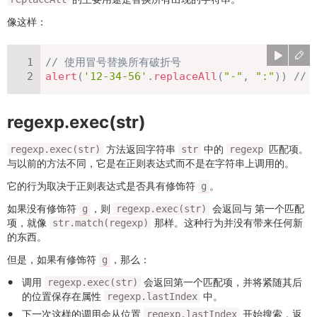
像这样：
// 使用冒号替换所有破折号
alert
(
'12-34-56'
.
replaceAll
(
"-"
,
":"
)
)
// 
regexp.exec(str)
方法返回字符串
中的
匹配项。
regexp.exec(str)
str
regexp
与以前的方法不同，它是在正则表达式而不是在字符串上调用的。
它的行为取决于正则表达式是否具有修饰符
。
g
如果没有修饰符
，则
会返回与 第一个匹配
g
regexp.exec(str)
项，就像
那样。这种行为并没有带来任何新
str.match(regexp)
的东西。
但是，如果有修饰符
，那么：
g
调用
会返回第一个匹配项，并将紧随其后
regexp.exec(str)
的位置保存在属性
中。
regexp.lastIndex
下一次这样的调用会从位置
开始搜索，返
regexp.lastIndex