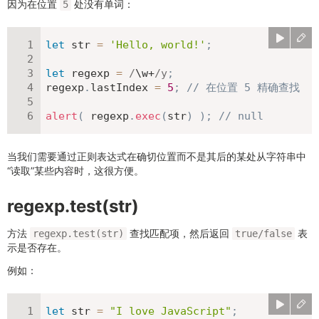
因为在位置
处没有单词：
5
let
 str 
=
'Hello, world!'
;
let
 regexp 
=
/
\w+
/
y
;
regexp
.
lastIndex 
=
5
;
// 在位置 5 精确查找
alert
(
 regexp
.
exec
(
str
)
)
;
// null
当我们需要通过正则表达式在确切位置而不是其后的某处从字符串中
“读取”某些内容时，这很方便。
regexp.test(str)
方法
查找匹配项，然后返回
表
regexp.test(str)
true/false
示是否存在。
例如：
let
 str 
=
"I love JavaScript"
;