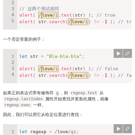
// 这两个测试相同
alert
(
/
love
/
i
.
test
(
str
)
)
;
// true
alert
(
 str
.
search
(
/
love
/
i
)
!=
-
1
)
;
// tru
一个否定答案的例子：
let
 str 
=
"Bla-bla-bla"
;
alert
(
/
love
/
i
.
test
(
str
)
)
;
// false
alert
(
 str
.
search
(
/
love
/
i
)
!=
-
1
)
;
// fal
如果正则表达式带有修饰符
，则
从
g
regexp.test
属性开始查找并更新此属性，就像
regexp.lastIndex
一样。
regexp.exec
因此，我们可以用它从给定位置进行查找：
let
 regexp 
=
/
love
/
gi
;