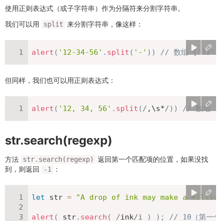
使用正则表达式（或子字符串）作为分隔符来分割字符串。
我们可以用
来分割字符串，像这样：
split
alert
(
'12-34-56'
.
split
(
'-'
)
)
// 数组 ['12',
但同样，我们也可以用正则表达式：
alert
(
'12, 34, 56'
.
split
(
/
,\s*
/
)
)
// 数组 ['
str.search(regexp)
方法
返回第一个匹配项的位置，如果没找
str.search(regexp)
到，则返回
：
-1
let
 str 
=
"A drop of ink may make a millio
alert
(
 str
.
search
(
/
ink
/
i
)
)
;
// 10（第一