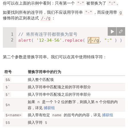
你可以在上面的示例中看到：只有第一个
被替换为了
。
"-"
":"
如要找到所有的连字符，我们不应该用字符串
，而应使用带
"-"
g
修饰符的正则表达式
：
/-/g
// 将所有连字符都替换为冒号
alert
(
'12-34-56'
.
replace
(
/
-
/
g
,
":"
)
)
第二个参数是替换字符串。我们可以在其中使用特殊字符：
符号
替换字符串中的行为
插入整个匹配项
$&
插入字符串中匹配项之前的字符串部分
$`
插入字符串中匹配项之后的字符串部分
$'
如果
是一个 1-2 位的数字，则插入第 n 个分组的内
n
$n
容，详见
捕获组
插入带有给定
的括号内的内容，详见
捕获组
$<name>
name
插入字符
$$
$