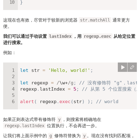
}
这现在也有效，尽管对于较新的浏览器
通常更方
str.matchAll
便。
我们可以通过手动设置
，用
从给定位置
lastIndex
regexp.exec
进行搜索。
例如：
let
 str 
=
'Hello, world!'
;
let
 regexp 
=
/
\w+
/
g
;
// 没有修饰符 "g"，las
regexp
.
lastIndex 
=
5
;
// 从第 5 个位置搜索（
alert
(
 regexp
.
exec
(
str
)
)
;
// world
如果正则表达式带有修饰符
，则搜索将精确地在
y
位置执行，不会再进一步。
regexp.lastIndex
让我们将上面示例中的
修饰符替换为
。现在没有找到匹配项，
g
y