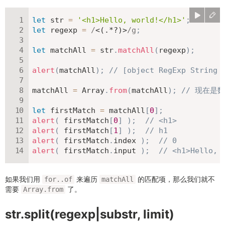
let
 str 
=
'<h1>Hello, world!</h1>'
;
let
 regexp 
=
/
<(.*?)>
/
g
;
let
 matchAll 
=
 str
.
matchAll
(
regexp
)
;
alert
(
matchAll
)
;
// [object RegExp Str
matchAll 
=
 Array
.
from
(
matchAll
)
;
// 现在是
let
 firstMatch 
=
 matchAll
[
0
]
;
alert
(
 firstMatch
[
0
]
)
;
// <h1>
alert
(
 firstMatch
[
1
]
)
;
// h1
alert
(
 firstMatch
.
index 
)
;
// 0
alert
(
 firstMatch
.
input 
)
;
// <h1>Hello, 
如果我们用
来遍历
的匹配项，那么我们就不
for..of
matchAll
需要
了。
Array.from
str.split(regexp|substr, limit)