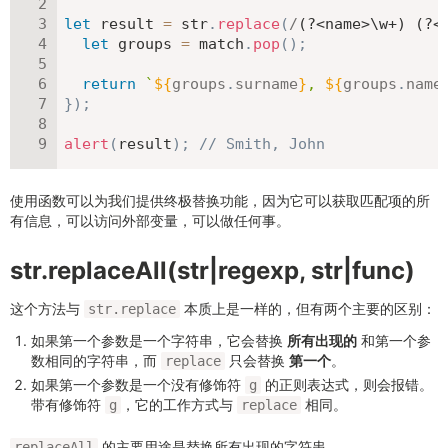
let
 result 
=
 str
.
replace
(
/
(?<name>\w+) (?<
let
 groups 
=
 match
.
pop
(
)
;
return
`
${
groups
.
surname
}
, 
${
groups
.
name
}
)
;
alert
(
result
)
;
// Smith, John
使用函数可以为我们提供终极替换功能，因为它可以获取匹配项的所
有信息，可以访问外部变量，可以做任何事。
str.replaceAll(str|regexp, str|func)
这个方法与
本质上是一样的，但有两个主要的区别：
str.replace
如果第一个参数是一个字符串，它会替换
所有出现的
和第一个参
数相同的字符串​，​而
只会替换
第一个
。
replace
如果第一个参数是一个没有修饰符
的正则表达式，则会报错。
g
带有修饰符
，它的工作方式与
相同。
g
replace
的主要用途是替换所有出现的字符串。
replaceAll