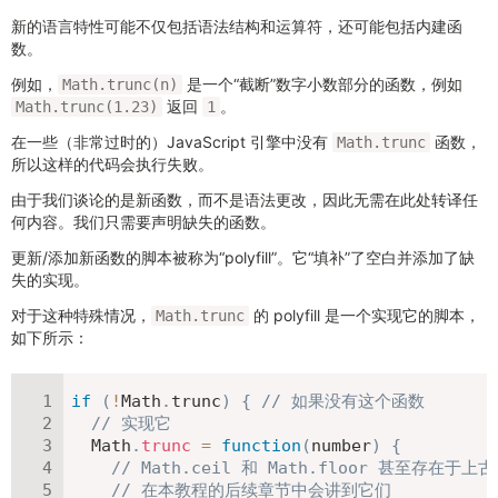
新的语言特性可能不仅包括语法结构和运算符，还可能包括内建函
数。
例如，
是一个“截断”数字小数部分的函数，例如
Math.trunc(n)
返回
。
Math.trunc(1.23)
1
在一些（非常过时的）JavaScript 引擎中没有
函数，
Math.trunc
所以这样的代码会执行失败。
由于我们谈论的是新函数，而不是语法更改，因此无需在此处转译任
何内容。我们只需要声明缺失的函数。
更新/添加新函数的脚本被称为“polyfill”。它“填补”了空白并添加了缺
失的实现。
对于这种特殊情况，
的 polyfill 是一个实现它的脚本，
Math.trunc
如下所示：
if
(
!
Math
.
trunc
)
{
// 如果没有这个函数
// 实现它
  Math
.
trunc
=
function
(
number
)
{
// Math.ceil 和 Math.floor 甚至存在于上
// 在本教程的后续章节中会讲到它们